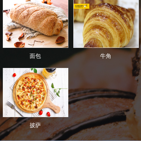
面包
牛角
披萨